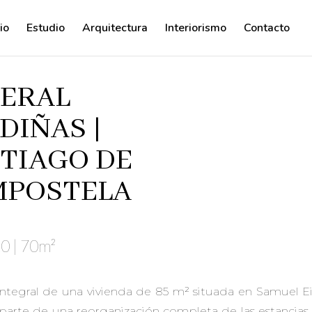
cio
Estudio
Arquitectura
Interiorismo
Contacto
ERAL
DIÑAS |
TIAGO DE
POSTELA
0 | 70m²
ntegral de una vivienda de 85 m² situada en Samuel Eij
parte de una reorganización completa de las estancias,