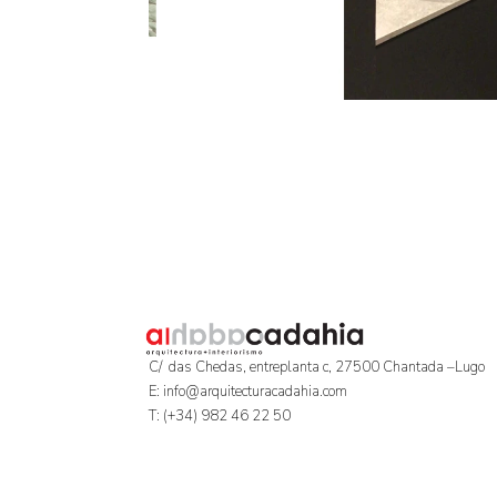
C/ das Chedas, entreplanta c, 27500 Chantada –Lugo
E: info@arquitecturacadahia.com
T: (+34) 982 46 22 50