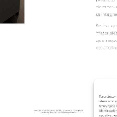
de crear 
se integra
Se ha apo
materiale
que respo
equilibrio.
Para ofrecer
almacenar y/
tecnologías 
identificacio
negativament