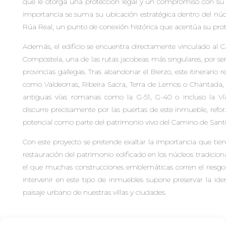
que le otorga una protección legal y un compromiso con su 
importancia se suma su ubicación estratégica dentro del nú
Rúa Real, un punto de conexión histórica que acentúa su pr
Además, el edificio se encuentra directamente vinculado al 
Compostela, una de las rutas jacobeas más singulares, por ser
provincias gallegas. Tras abandonar el Bierzo, este itinerario r
como Valdeorras, Ribeira Sacra, Terra de Lemos o Chantada, 
antiguas vías romanas como la G-51, G-40 o incluso la V
discurre precisamente por las puertas de este inmueble, refo
potencial como parte del patrimonio vivo del Camino de Sant
Con este proyecto se pretende exaltar la importancia que tiene
restauración del patrimonio edificado en los núcleos tradicion
el que muchas construcciones emblemáticas corren el riesgo
intervenir en este tipo de inmuebles supone preservar la ide
paisaje urbano de nuestras villas y ciudades.