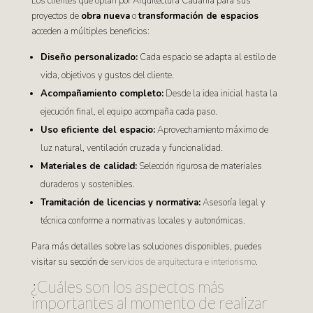
Los clientes que optan por Arquitectura Cadahía para sus
proyectos de
obra nueva
o
transformación de espacios
acceden a múltiples beneficios:
Diseño personalizado:
Cada espacio se adapta al estilo de
vida, objetivos y gustos del cliente.
Acompañamiento completo:
Desde la idea inicial hasta la
ejecución final, el equipo acompaña cada paso.
Uso eficiente del espacio:
Aprovechamiento máximo de
luz natural, ventilación cruzada y funcionalidad.
Materiales de calidad:
Selección rigurosa de materiales
duraderos y sostenibles.
Tramitación de licencias y normativa:
Asesoría legal y
técnica conforme a normativas locales y autonómicas.
Para más detalles sobre las soluciones disponibles, puedes
visitar su sección de
servicios de arquitectura e interiorismo
.
¿Cuáles son los aspectos más
importantes al momento de realizar