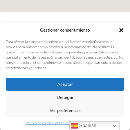
Gestionar consentimiento
C/ das Chedas, entreplanta c, 27500 Chantada –Lugo
Para ofrecer las mejores experiencias, utilizamos tecnologías como las
E: info@arquitecturacadahia.com
cookies para almacenar y/o acceder a la información del dispositivo. El
consentimiento de estas tecnologías nos permitirá procesar datos como el
T: (+34) 982 46 22 50
comportamiento de navegación o las identificaciones únicas en este sitio. No
consentir o retirar el consentimiento, puede afectar negativamente a ciertas
características y funciones.
¡HABLEMOS!
Aceptar
Denegar
ESTUDIO CADAHIA SL – B27502103 –
Ver preferencias
info@arquitecturacadahia.com
Política de Cookies
|
Política de Privacidad
|
Aviso Legal
|
Mapa
Política de cookies
Política de Privacidad
Aviso Legal
Spanish
web
|
Declaración Accesibilidad
| Desarrollado por
Más Que TPV